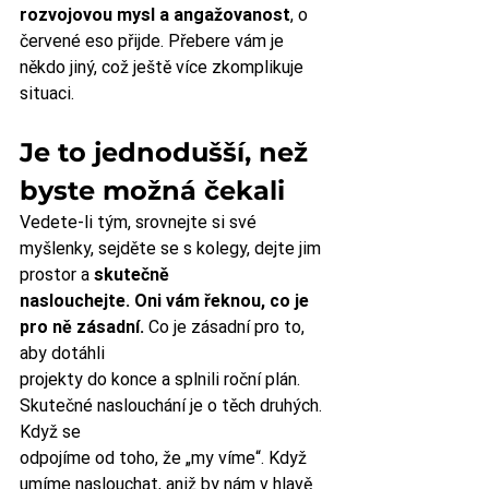
rozvojovou mysl a angažovanost
, o 
červené eso přijde. Přebere vám je 
někdo jiný, což ještě více zkomplikuje 
situaci.
Je to jednodušší, než 
byste možná čekali
Vedete-li tým, srovnejte si své 
myšlenky, sejděte se s kolegy, dejte jim 
prostor a 
skutečně
naslouchejte. Oni vám řeknou, co je 
pro ně zásadní.
 Co je zásadní pro to, 
aby dotáhli
projekty do konce a splnili roční plán. 
Skutečné naslouchání je o těch druhých. 
Když se
odpojíme od toho, že „my víme“. Když 
umíme naslouchat, aniž by nám v hlavě 