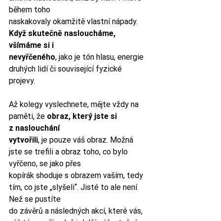
během toho
naskakovaly okamžitě vlastní nápady. 
Když skutečně nasloucháme, 
všímáme si i
nevyřčeného
, jako je tón hlasu, energie 
druhých lidí či související fyzické 
projevy.
Až kolegy vyslechnete, mějte vždy na 
paměti, že 
obraz, který jste si 
z naslouchání
vytvořili
, je pouze váš obraz. Možná 
jste se trefili a obraz toho, co bylo 
vyřčeno, se jako přes
kopírák shoduje s obrazem vaším, tedy 
tím, co jste „slyšeli“. Jisté to ale není. 
Než se pustíte
do závěrů a následných akcí, které vás, 