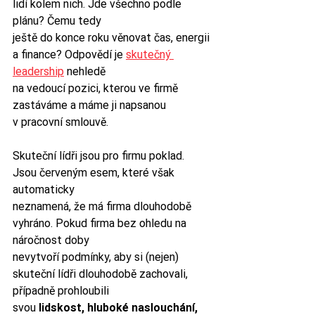
lidí kolem nich. Jde všechno podle 
plánu? Čemu tedy
ještě do konce roku věnovat čas, energii 
a finance? Odpovědí je 
skutečný 
leadership
 nehledě
na vedoucí pozici, kterou ve firmě 
zastáváme a máme ji napsanou 
v pracovní smlouvě.
Skuteční lídři jsou pro firmu poklad. 
Jsou červeným esem, které však 
automaticky
neznamená, že má firma dlouhodobě 
vyhráno. Pokud firma bez ohledu na 
náročnost doby
nevytvoří podmínky, aby si (nejen) 
skuteční lídři dlouhodobě zachovali, 
případně prohloubili
svou 
lidskost, hluboké naslouchání, 