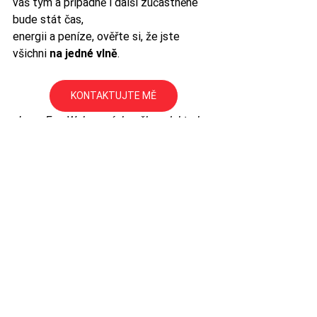
váš tým a případně i další zúčastněné 
bude stát čas,
energii a peníze, ověřte si, že jste 
všichni 
na jedné vlně
.
KONTAKTUJTE MĚ
Jsem Eva Weberová, koučka a lektorka 
úspěšného leadershipu.
Spolu najdeme řešení!