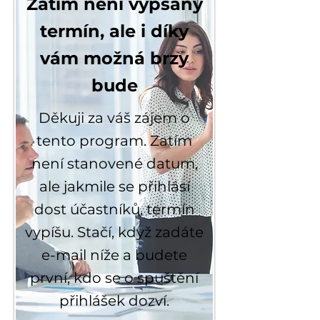
Zatím není vypsaný
termín, ale i díky
vám možná brzy
bude
Děkuji za váš zájem o
tento program. Zatím
není stanovené datum,
ale jakmile se přihlásí
dost účastníků, termín
vypíšu. Stačí, když zadáte
e-mail níže a budete
první, kdo se o spuštění
přihlášek dozví.