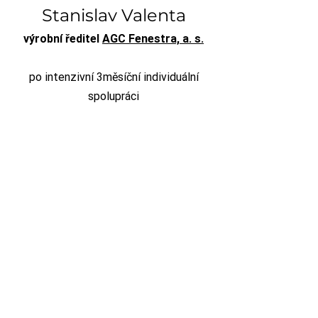
Stanislav Valenta
výrobní ředitel
AGC Fenestra, a. s.
po intenzivní 3měsíční individuální
spolupráci
Každá zaradená téma bola mimoriadne
prínosná a program bol vedený
profesionálne. Ďakujem za skvelý a
ľudský prístup, prepájanie tém s
príkladmi z manažérskej praxe pre
lepšie uchopenie riešených tém.
Ďakujem aj za možnosť inšpirovať sa