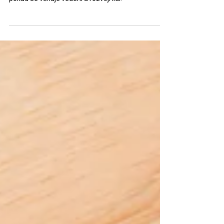
životních hodnot každého člověka a tím spíš,
pokud se věnuje vedení a rozvoji lidí.