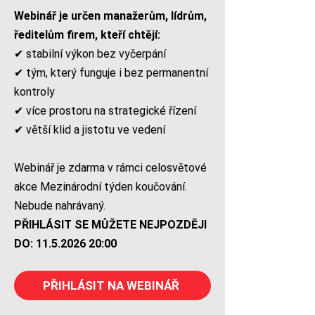
Webinář je určen manažerům, lídrům,
ředitelům firem, kteří chtějí:
✔ stabilní výkon bez vyčerpání
✔ tým, který funguje i bez permanentní
kontroly
✔ více prostoru na strategické řízení
✔ větší klid a jistotu ve vedení
Webinář je zdarma v rámci celosvětové
akce Mezinárodní týden koučování.
Nebude nahrávaný.
PŘIHLÁSIT SE MŮŽETE NEJPOZDĚJI
DO:
11.5.2026 20
:00
PŘIHLÁSIT NA WEBINÁŘ