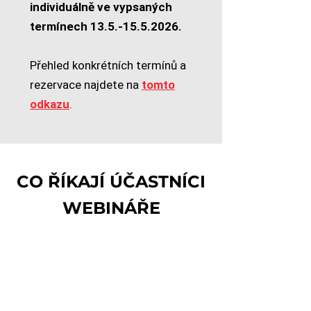
individuálně ve vypsaných
termínech
13.5.-15.5.2026
.
Přehled konkrétních termínů a
rezervace najdete na
tomto
odkazu
.
CO ŘÍKAJÍ ÚČASTNÍCI
WEBINÁŘE
Je vidět, že Eva ví, o čem mluví, a že